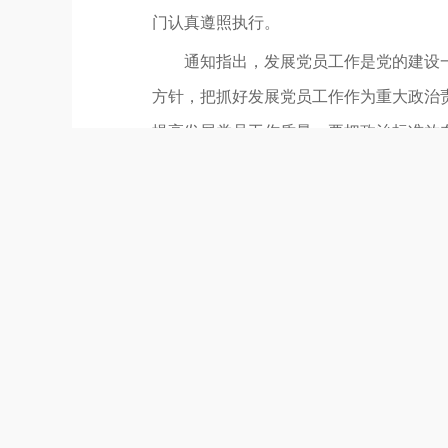
门认真遵照执行。
通知指出，发展党员工作是党的建设
方针，把抓好发展党员工作作为重大政治
提高发展党员工作质量。要把政治标准放
现，严把入口关。不断优化党员队伍结构
不断增强党的号召力凝聚力影响力。
通知要求，各地区各部门在执行《细
《细则》全文如下。
（2014年5月8日中共中央政治局常
订 2026年5月11日中共中央办公厅发布
第一章 总则