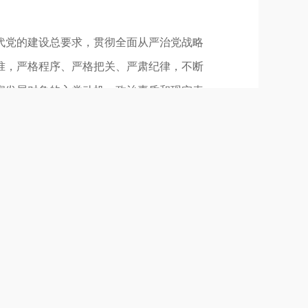
代党的建设总要求，贯彻全面从严治党战略
准，严格程序、严格把关、严肃纪律，不断
察发展对象的入党动机、政治素质和现实表
新兴领域发展党员工作，进一步夯实基础，
26年4月2日中共中央政治局常委会会议修