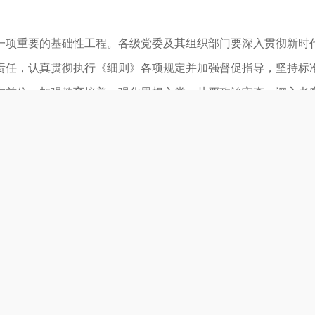
一项重要的基础性工程。各级党委及其组织部门要深入贯彻新时
责任，认真贯彻执行《细则》各项规定并加强督促指导，坚持标
在首位，加强教育培养，强化思想入党，从严政治审查，深入考
，注重从青年和产业工人、农民、知识分子中发展党员，做好在
则》中的重要情况和建议，要及时报告党中央。
中国共产党发展党员工作细则
委会会议审议批准 2014年5月28日中共中央办公厅发布 20
）