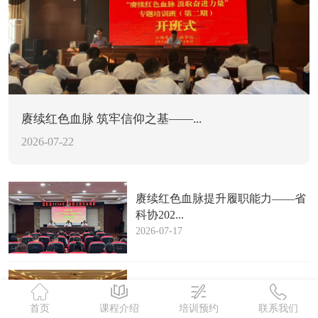
赓续红色血脉 筑牢信仰之基——...
2026-07-22
赓续红色血脉提升履职能力——省
科协202...
2026-07-17
传承扎西红色基因赋能电网保供担
当——沾益...
首页
课程介绍
培训预约
联系我们