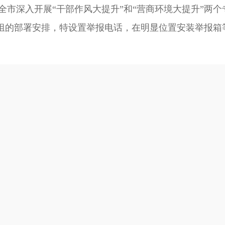
全市深入开展“干部作风大提升”和“营商环境大提升”两
组的部署安排，特设置举报电话，在明显位置安装举报箱
工以及相关工作人员违反工作作风、纪律作风以及涉嫌违
和“营商环境大提升”两个专项行动的意见建议。
19
com
号楼左侧
映问题，我们将严格落实保密制度，同时提倡实名举报。