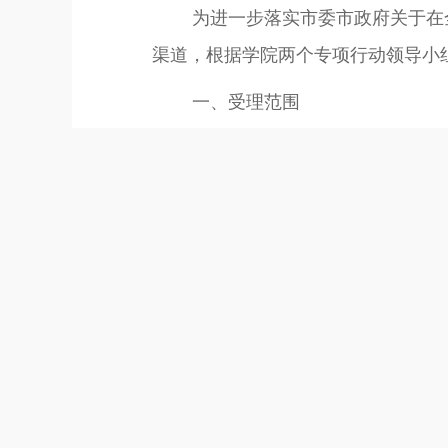
为进一步落实市委市政府关于在
渠道，根据学院两个专项行动领导小
一、受理范围
（一）关于学院全体领导干部职
（二）对学院“干部作风大提升”
二、举报方式
（一）举报电话：0870——61267
（二）举报邮箱：zfts2022@126.
（三）举报箱地点：学员公寓二
欢迎广大人民群众监督并如实反