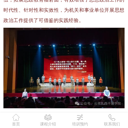
时代性、针对性和实效性，为机关和事业单位开展思想
政治工作提供了可借鉴的实践经验。
深挖红色资源，构建“理论+实践”教学体系
。
组建
首页
课程介绍
培训预约
联系我们
研究团队，系统挖掘红色资源的思想政治教育功能，
邀