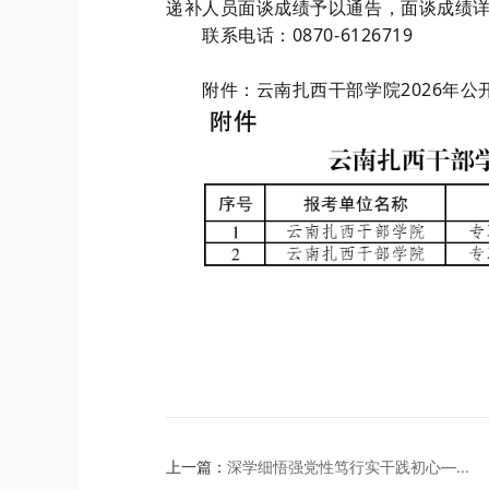
递补人员面谈成绩
予以
通告，面谈成绩
联系电话：
0870-6126719
附件：
云南扎西干部学院
2026
年公
上一篇：
深学细悟强党性笃行实干践初心—...